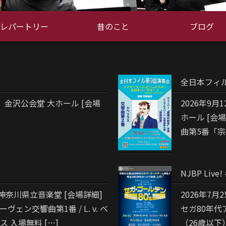
レパートリー
昔のこと
ブログ
全日本フィル
）金沢公会堂 大ホール [会場
2026年9
ホール [会場
曲第5番「宗教
NJBP Liv
演神奈川県立音楽堂 [会場詳細]
2026年7
ーヴェン交響曲第1番 / L. v. ベ
セガ80年代
ス 入場無料 […]
（26歳以下）