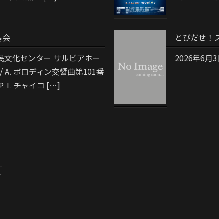
奏会
とびだせ！スー
区民文化センター サルビアホー
2026年6月
 A. ボロディン交響曲第101番
. I. チャイコ […]
会
学