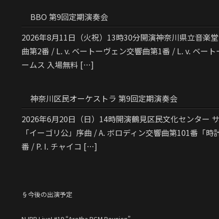
BBO 第9回定期演奏会
2026年8月11日（火祝）13時30分開演神奈川県立音楽堂
曲第2番 / L. v. ベートーヴェン交響曲第1番 / L. v. ベ
ームス 入場無料 […]
神奈川区民オーケストラ 第9回定期演奏会
2026年6月20日（日）14時開演鶴見区民文化センター サ
「イーゴリ公」序曲 / A. ボロディン交響曲第101番「時計」 
番 / P. I. チャイコ […]
§今後の出演予定
NJBP Live! #19 “Aretha BGM Reunion”