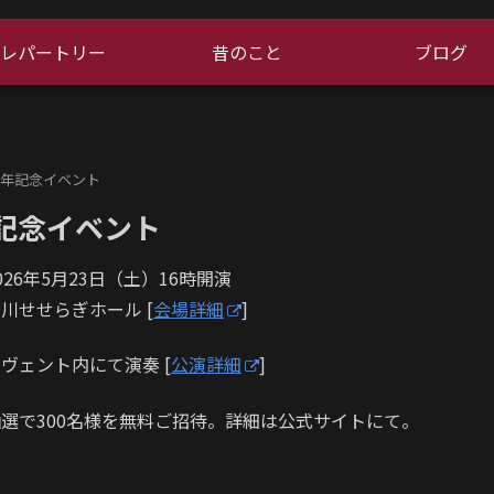
レパートリー
昔のこと
ブログ
周年記念イベント
記念イベント
026年5月23日（土）16時開演
川せせらぎホール [
会場詳細
]
ヴェント内にて演奏 [
公演詳細
]
選で300名様を無料ご招待。詳細は公式サイトにて。