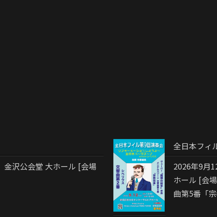
全日本フィル
）金沢公会堂 大ホール [会場
2026年9
ホール [会場
曲第5番「宗教